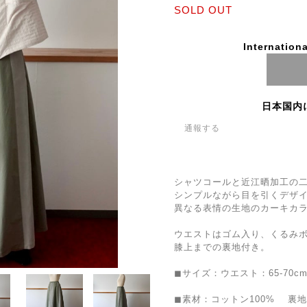
SOLD OUT
Internationa
日本国内
通報する
シャツコールと近江晒加工の
シンプルながら目を引くデザ
異なる表情の生地のカーキカ
ウエストはゴム入り、くるみ
膝上までの裏地付き。
◼︎サイズ：ウエスト：65-70c
◼︎素材：コットン100% 裏